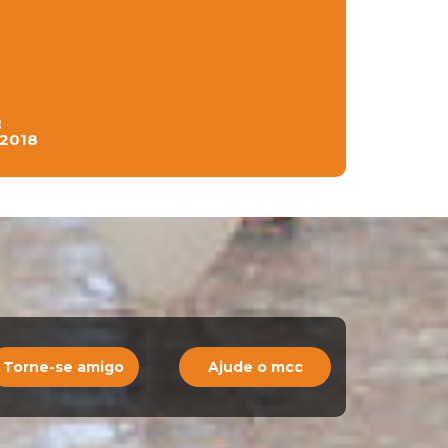
8
 2018
Torne-se amigo
Ajude o mcc