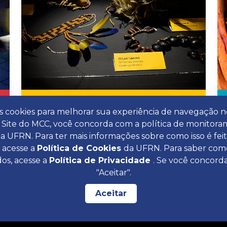
Acervo
 cookies para melhorar sua experiência de navegação no
 o Site do MCC, você concorda com a política de monitor
da UFRN. Para ter mais informações sobre como isso é fei
 acesse a
Política de Cookies
da UFRN. Para saber co
dos, acesse a
Política de Privacidade
. Se você concord
"Aceitar".
useu Câmara Cascudo da UFRN
Assessoria de Comunicação/M
Aceitar
. Hermes da Fonseca, 1398 - Tirol
comunica@mcc.ufrn.
020-650 - Natal/RN - Brasil
(84) 3342-2289 | 99229-661