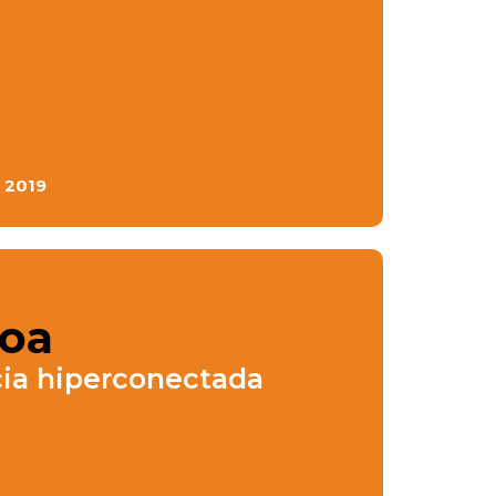
 2019
oa
ia hiperconectada