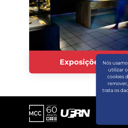
Exposições
Nós usamos
utilizar
cookies 
remover,
trata os da
M
Av
59