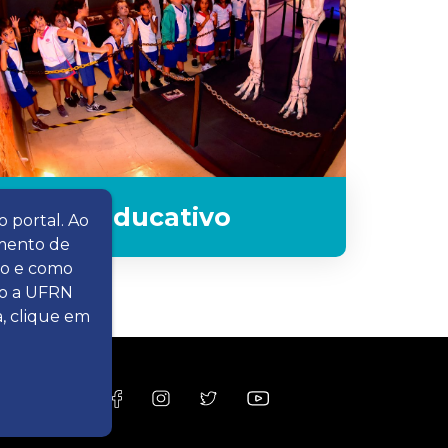
Educativo
 portal. Ao
amento de
to e como
mo a UFRN
a, clique em
CC
br
9