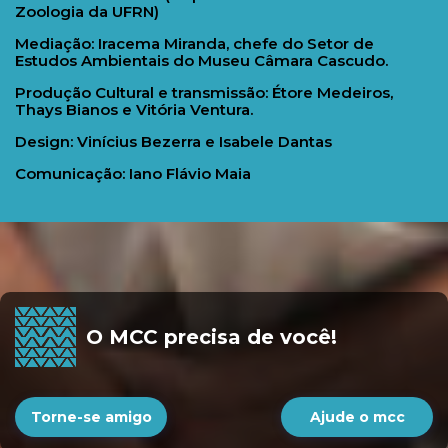
Zoologia da UFRN)
Mediação: Iracema Miranda, chefe do Setor de
Estudos Ambientais do Museu Câmara Cascudo.
Produção Cultural e transmissão: Étore Medeiros,
Thays Bianos e Vitória Ventura.
Design: Vinícius Bezerra e Isabele Dantas
Comunicação: Iano Flávio Maia
O MCC precisa de você!
Torne-se amigo
Ajude o mcc