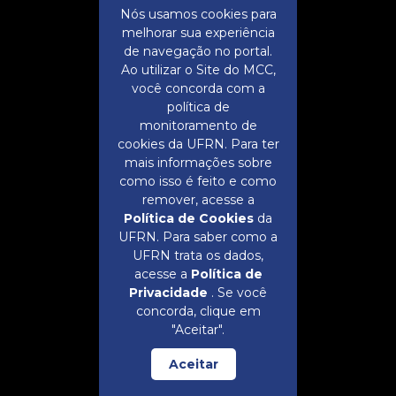
Nós usamos cookies para
comunica@mcc.ufrn.br
melhorar sua experiência
(84) 3342-2289 | 99229-6619
de navegação no portal.
Ao utilizar o Site do MCC,
você concorda com a
política de
monitoramento de
cookies da UFRN. Para ter
mais informações sobre
como isso é feito e como
remover, acesse a
Política de Cookies
da
UFRN. Para saber como a
UFRN trata os dados,
acesse a
Política de
Privacidade
. Se você
concorda, clique em
"Aceitar".
Aceitar