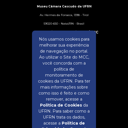
Museu Câmara Cascudo da UFRN
Av. Hermes da Fonseca, 1398 - Tirol
59020-650 - Natal/RN - Brasil
Assessoria de Comunicação/MCC
Nós usamos cookies para
comunica@mcc.ufrn.br
melhorar sua experiência
(84) 3342-2289 | 99229-6619
de navegação no portal.
Ao utilizar o Site do MCC,
você concorda com a
política de
monitoramento de
cookies da UFRN. Para ter
mais informações sobre
como isso é feito e como
remover, acesse a
Política de Cookies
da
UFRN. Para saber como a
UFRN trata os dados,
acesse a
Política de