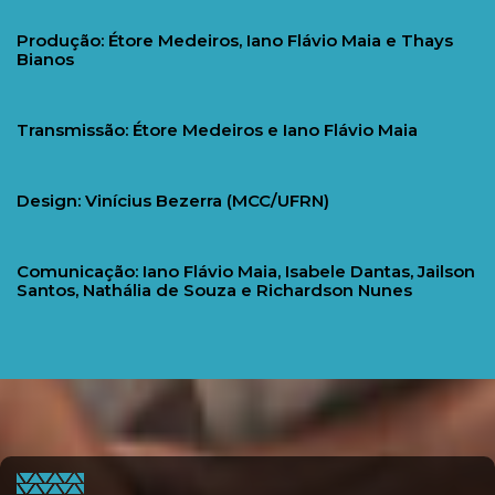
Produção: Étore Medeiros, Iano Flávio Maia e Thays 
Bianos
Transmissão: Étore Medeiros e Iano Flávio Maia
Design: Vinícius Bezerra (MCC/UFRN)
Comunicação: Iano Flávio Maia, Isabele Dantas, Jailson 
Santos, Nathália de Souza e Richardson Nunes